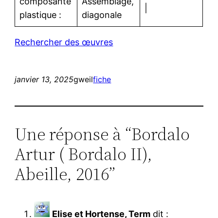
composante
Assemblage,
|
plastique :
diagonale
Rechercher des œuvres
janvier 13, 2025
gweil
fiche
Une réponse à “Bordalo
Artur ( Bordalo II),
Abeille, 2016”
Elise et Hortense, Term
dit :