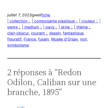
juillet 7, 2023
gweil
fiche
| collection :
, 
| composante plastique :
, 
| couleur :
, 
|
genre :
, 
| medium :
, 
| pays :
, 
| style :
, 
| thème :
, 
clair-obscur
, 
courant :
, 
dessin
, 
fantastique
, 
figuratif
, 
France
, 
fusain
, 
Musée d'Orsay
, 
noir
, 
symbolisme
2 réponses à “Redon
Odilon, Caliban sur une
branche, 1895”