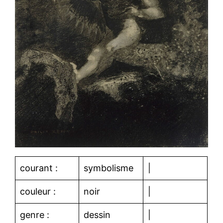
courant :
symbolisme
|
couleur :
noir
|
genre :
dessin
|