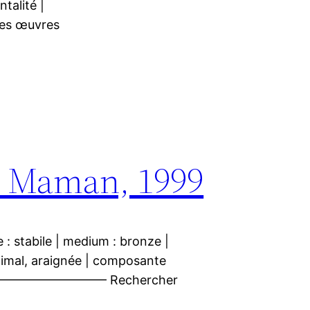
talité |
 œuvres
, Maman, 1999
le : stabile | medium : bronze |
animal, araignée | composante
————————————— Rechercher