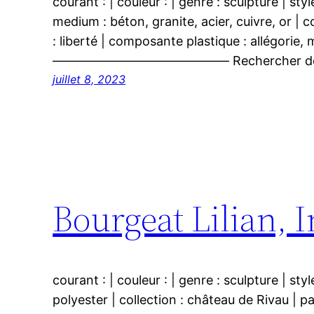
courant : | couleur : | genre : sculpture | sty
medium : béton, granite, acier, cuivre, or | c
: liberté | composante plastique : allégorie,
—————————————— Rechercher des
juillet 8, 2023
Bourgeat Lilian, 
courant : | couleur : | genre : sculpture | styl
polyester | collection : château de Rivau | p