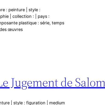
re : peinture | style :
ie | collection : | pays :
mposante plastique : série, temps
s œuvres
 Le Jugement de Salo
nture | style : figuration | medium