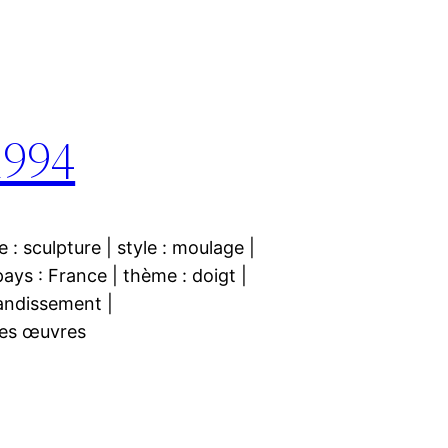
1994
 : sculpture | style : moulage |
ays : France | thème : doigt |
andissement |
 œuvres