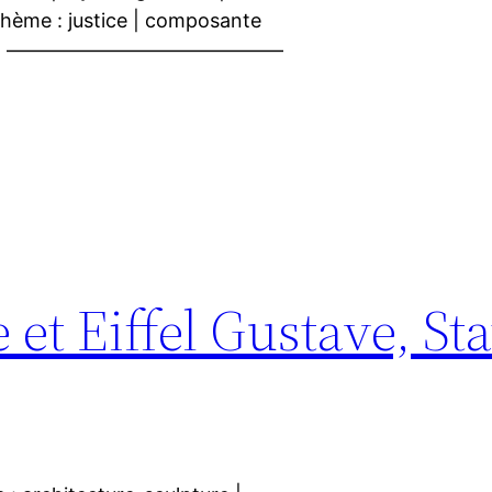
| thème : justice | composante
position | ——————————————
et Eiffel Gustave, Sta