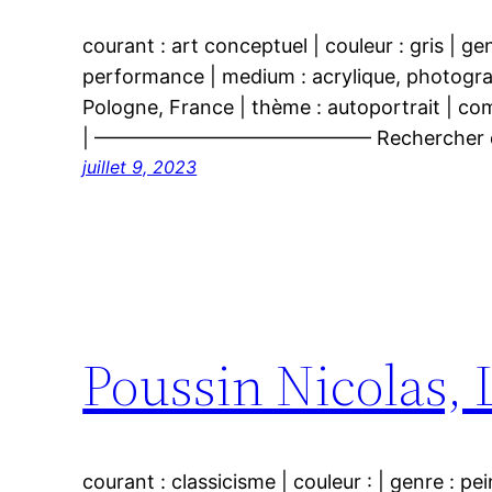
courant : art conceptuel | couleur : gris | gen
performance | medium : acrylique, photograph
Pologne, France | thème : autoportrait | co
| —————————————— Rechercher de
juillet 9, 2023
Poussin Nicolas,
courant : classicisme | couleur : | genre : pei