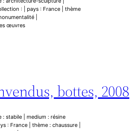
le : architecture-sculpture |
ollection : | pays : France | thème
 monumentalité |
 œuvres
Invendus, bottes, 2008
e : stabile | medium : résine
ays : France | thème : chaussure |